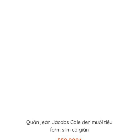
Quần jean Jacobs Cole đen muối tiêu
Thêm vào giỏ hàng
form slim co giãn