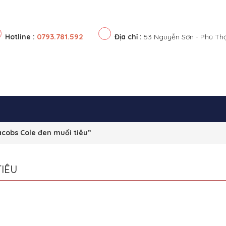
0793.781.592
Hotline :
Địa chỉ :
53 Nguyễn Sơn - Phú Th
cobs Cole đen muối tiêu”
IÊU