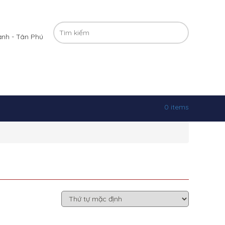
ạnh - Tân Phú
0 items