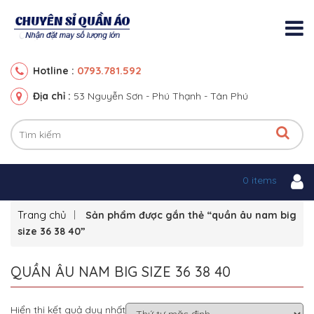
0793.781.592
Hotline :
Địa chỉ :
53 Nguyễn Sơn - Phú Thạnh - Tân Phú
0 items
Trang chủ
Sản phẩm được gắn thẻ “quần âu nam big
size 36 38 40”
QUẦN ÂU NAM BIG SIZE 36 38 40
Hiển thị kết quả duy nhất