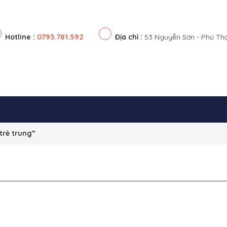
0793.781.592
Hotline :
Địa chỉ :
53 Nguyễn Sơn - Phú Th
trẻ trung”