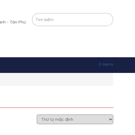
ạnh - Tân Phú
0 items