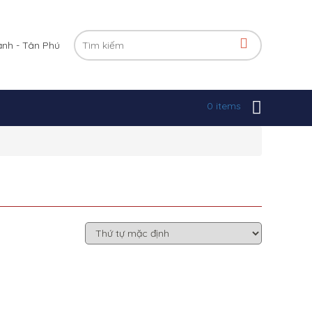
ạnh - Tân Phú
0 items