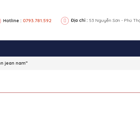
0793.781.592
Địa chỉ :
53 Nguyễn Sơn - Phú Th
Hotline :
ần jean nam”