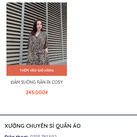
THÊM VÀO GIỎ HÀNG
ĐẦM SUÔNG RẰN RI COSY
245.000
₫
XƯỞNG CHUYÊN SỈ QUẦN ÁO
Điện thoại:
0793.781.592