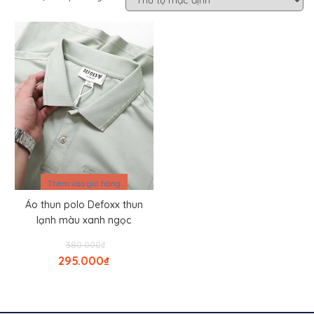
Sale
Thêm vào giỏ hàng
Áo thun polo Defoxx thun
lạnh màu xanh ngọc
Giá
380.000
₫
gốc
295.000
₫
là:
Giá
₫380.000.
hiện
tại