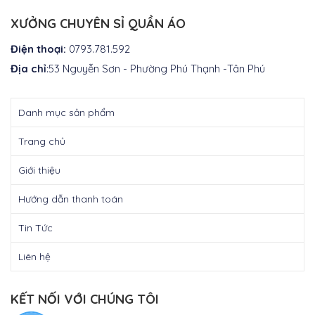
là:
₫295.000.
XƯỞNG CHUYÊN SỈ QUẦN ÁO
Điện thoại:
0793.781.592
Địa chỉ
:53 Nguyễn Sơn - Phường Phú Thạnh -Tân Phú
Danh mục sản phẩm
Trang chủ
Giới thiệu
Hướng dẫn thanh toán
Tin Tức
Liên hệ
KẾT NỐI VỚI CHÚNG TÔI