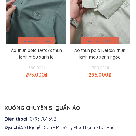
Thêm vào giỏ hàng
Thêm vào giỏ hàng
Áo thun polo Defoxx thun
Áo thun polo Defoxx thun
lạnh màu xanh lá
lạnh màu xanh ngọc
Giá
Giá
380.000
₫
380.000
₫
gốc
gốc
295.000
₫
295.000
₫
là:
là:
Giá
Giá
₫380.000.
₫380.000.
hiện
hiện
tại
tại
là:
là:
₫295.000.
₫295.000.
XƯỞNG CHUYÊN SỈ QUẦN ÁO
Điện thoại:
0793.781.592
Địa chỉ
:53 Nguyễn Sơn - Phường Phú Thạnh -Tân Phú