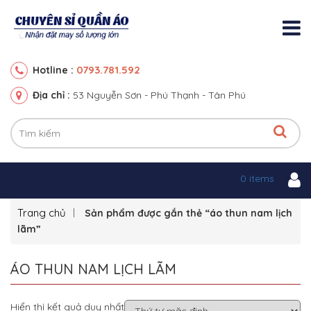
0793.781.592
Hotline :
Địa chỉ :
53 Nguyễn Sơn - Phú Thạnh - Tân Phú
0 items
Trang chủ
Sản phẩm được gắn thẻ “áo thun nam lịch
lãm”
ÁO THUN NAM LỊCH LÃM
Hiển thị kết quả duy nhất