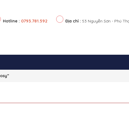
0793.781.592
Hotline :
Địa chỉ :
53 Nguyễn Sơn - Phú Th
Cosy”