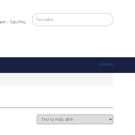
ạnh - Tân Phú
0 items