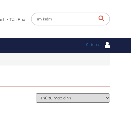
ạnh - Tân Phú
0 items