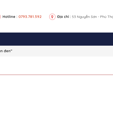
0793.781.592
Hotline :
Địa chỉ :
53 Nguyễn Sơn - Phú Th
an đen”