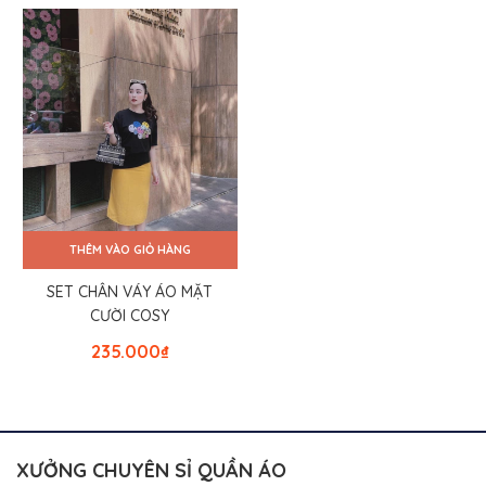
THÊM VÀO GIỎ HÀNG
SET CHÂN VÁY ÁO MẶT
CƯỜI COSY
235.000
₫
XƯỞNG CHUYÊN SỈ QUẦN ÁO