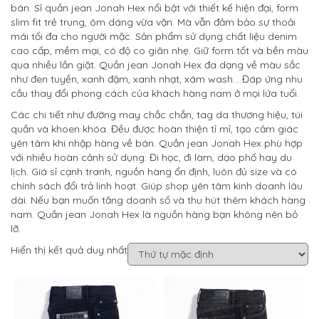
bán. Sỉ quần jean Jonah Hex nổi bật với thiết kế hiện đại, form
slim fit trẻ trung, ôm dáng vừa vặn. Mà vẫn đảm bảo sự thoải
mái tối đa cho người mặc. Sản phẩm sử dụng chất liệu denim
cao cấp, mềm mại, có độ co giãn nhẹ. Giữ form tốt và bền màu
qua nhiều lần giặt. Quần jean Jonah Hex đa dạng về màu sắc
như đen tuyền, xanh đậm, xanh nhạt, xám wash… Đáp ứng nhu
cầu thay đổi phong cách của khách hàng nam ở mọi lứa tuổi.
Các chi tiết như đường may chắc chắn, tag da thương hiệu, túi
quần và khoen khóa. Đều được hoàn thiện tỉ mỉ, tạo cảm giác
yên tâm khi nhập hàng về bán. Quần jean Jonah Hex phù hợp
với nhiều hoàn cảnh sử dụng: Đi học, đi làm, dạo phố hay du
lịch. Giá sỉ cạnh tranh, nguồn hàng ổn định, luôn đủ size và có
chính sách đổi trả linh hoạt. Giúp shop yên tâm kinh doanh lâu
dài. Nếu bạn muốn tăng doanh số và thu hút thêm khách hàng
nam. Quần jean Jonah Hex là nguồn hàng bạn không nên bỏ
lỡ.
Hiển thị kết quả duy nhất
Sale
Sale